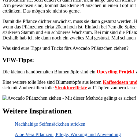
2cm gewachsen sind, kommt das kleine Pflänzchen in einen Topf mit Er
ertränken. Das mögen sie nicht so gerne.
Damit die Pflanze dichter anwächst, muss sie dann gestutzt werden. 
wenn das Pflänzchen cirka 20cm hoch ist. Einfach bei 7cm die Spitz
stärkeren Stamm und ein schöneres Wachstum. Bei mir sind die Pflänz
Deshalb hab ich sie dann noch ein zweites Mal gestutzt. Mal schauen 
Was sind eure Tipps und Tricks fürs Avocado Pflänzchen ziehen?
VFW-Tipps:
Die kleinen handbemalten Blumentöpfe sind ein
Upcycling Projekt
v
Eine weitere tolle Idee sind Blumentöpfe aus leeren
Kaffeedosen und
sich mit Zauberstiften tolle
Struktureffekte
auf Töpfen zaubern lasse
Weitere Inspirationen
Nachhaltige Seifensäckchen stricken
Aloe Vera Pflanzen | Pflege, Wirkung und Anwendung