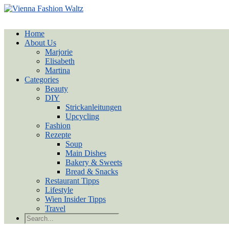
Home
About Us
Marjorie
Elisabeth
Martina
Categories
Beauty
DIY
Strickanleitungen
Upcycling
Fashion
Rezepte
Soup
Main Dishes
Bakery & Sweets
Bread & Snacks
Restaurant Tipps
Lifestyle
Wien Insider Tipps
Travel