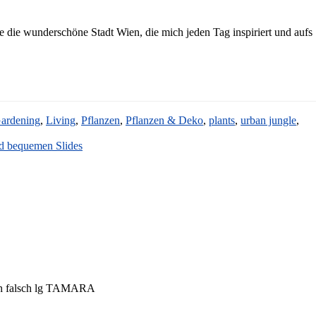
ebe die wunderschöne Stadt Wien, die mich jeden Tag inspiriert und aufs
Gardening
,
Living
,
Pflanzen
,
Pflanzen & Deko
,
plants
,
urban jungle
,
nd bequemen Slides
ich falsch lg TAMARA