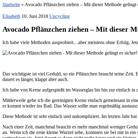
Startseite
»
Avocado Pflänzchen ziehen – Mit dieser Methode gelingt e
Elisabeth
10. Juni 2018
Upcycling
Avocado Pflänzchen ziehen – Mit dieser Me
Ich habe viele Methoden ausprobiert…aber meistens ohne Erfolg. Jet
Das wichtigste ist viel Geduld, so ein Pflänzchen braucht seine Zeit.
dauert es länger, klappt aber auch.
Ich habe von Kerne aufgespießt im Wasserglas bis hin zur einfach in d
Mittlerweile gebe ich die gereinigten Kerne einfach gemeinsam in ei
er kommt wieder ins Bad. Das Wasser sollte man regelmäßig austaus
Diese Methode ist sehr einfach und unkompliziert. Im letzten Jahr ha
Nach einer Zeit, manchmal braucht es mehr manchmal weniger Geduld
an. Wenn ich die erste kleine Wurzel sehe, kommen sie bei mir in ein
vertrocknen sie. Jetzt dauert es dann nicht mehr lange und ein klei