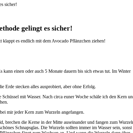
s sicher!
thode gelingt es sicher!
zt klappt es endlich mit dem Avocado Pflänzchen ziehen!
 Es kann einen oder auch 5 Monate dauern bis sich etwas tut. Im Winter
ie Erde stecken alles ausprobiert, aber ohne Erfolg.
ne Schüssel mit Wasser. Nach circa euner Woche schäle ich den Kern u
chen.
t bei mir jeder Kern zum Wurzeln angefangen.
, brechen die Kerne in der Mitte auseinander und fangen zum Wurzel
 schönes Schnapsglas. Die Wurzeln sollten immer im Wasser sein, sonst
nes Pflänzchen fängt zum Wachsen an. Und wenn die Wurzeln dann über