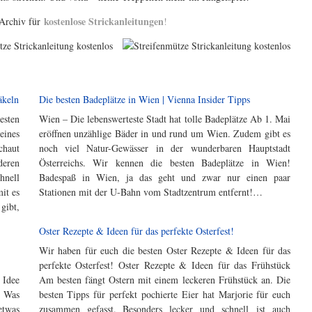
kostenlose Strickanleitungen
 Archiv für
!
äkeln
Die besten Badeplätze in Wien | Vienna Insider Tipps
esten
Wien – Die lebenswerteste Stadt hat tolle Badeplätze Ab 1. Mai
eines
eröffnen unzählige Bäder in und rund um Wien. Zudem gibt es
chaut
noch viel Natur-Gewässer in der wunderbaren Hauptstadt
en
Österreichs. Wir kennen die besten Badeplätze in Wien!
hnell
Badespaß in Wien, ja das geht und zwar nur einen paar
it es
Stationen mit der U-Bahn vom Stadtzentrum entfernt!…
gibt,
Oster Rezepte & Ideen für das perfekte Osterfest!
Wir haben für euch die besten Oster Rezepte & Ideen für das
perfekte Osterfest! Oster Rezepte & Ideen für das Frühstück
 Idee
Am besten fängt Ostern mit einem leckeren Frühstück an. Die
. Was
besten Tipps für perfekt pochierte Eier hat Marjorie für euch
etwas
zusammen gefasst. Besonders lecker und schnell ist auch