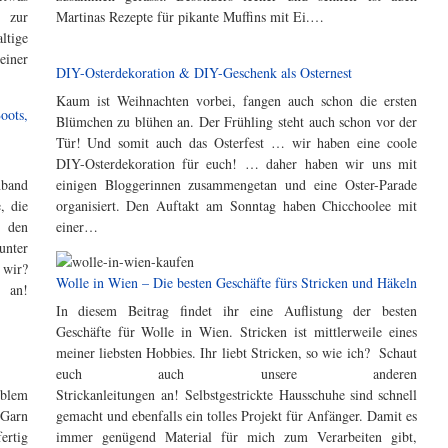
g zur
Martinas Rezepte für pikante Muffins mit Ei.…
ltige
einer
DIY-Osterdekoration & DIY-Geschenk als Osternest
Kaum ist Weihnachten vorbei, fangen auch schon die ersten
Blümchen zu blühen an. Der Frühling steht auch schon vor der
Tür! Und somit auch das Osterfest … wir haben eine coole
DIY-Osterdekoration für euch! … daher haben wir uns mit
nband
einigen Bloggerinnen zusammengetan und eine Oster-Parade
, die
organisiert. Den Auftakt am Sonntag haben Chicchoolee mit
d den
einer…
unter
 wir?
Wolle in Wien – Die besten Geschäfte fürs Stricken und Häkeln
n an!
In diesem Beitrag findet ihr eine Auflistung der besten
Geschäfte für Wolle in Wien. Stricken ist mittlerweile eines
meiner liebsten Hobbies. Ihr liebt Stricken, so wie ich? Schaut
euch auch unsere anderen
oblem
Strickanleitungen an! Selbstgestrickte Hausschuhe sind schnell
 Garn
gemacht und ebenfalls ein tolles Projekt für Anfänger. Damit es
ertig
immer genügend Material für mich zum Verarbeiten gibt,