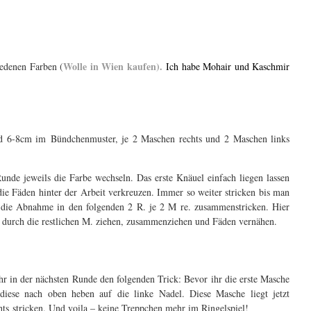
Wolle in Wien kaufen
).
iedenen Farben (
Ich habe Mohair und Kaschmir
nd 6-8cm im Bündchenmuster, je 2 Maschen rechts und 2 Maschen links
unde jeweils die Farbe wechseln. Das erste Knäuel einfach liegen lassen
e Fäden hinter der Arbeit verkreuzen. Immer so weiter stricken bis man
die Abnahme in den folgenden 2 R. je 2 M re. zusammenstricken. Hier
 durch die restlichen M. ziehen, zusammenziehen und Fäden vernähen.
 in der nächsten Runde den folgenden Trick: Bevor ihr die erste Masche
 diese nach oben heben auf die linke Nadel. Diese Masche liegt jetzt
s stricken. Und voila – keine Treppchen mehr im Ringelspiel!