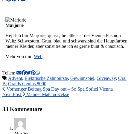
Marjorie
Hej! Ich bin Marjorie, quasi ‚the little sis‘ der Vienna Fashion
Waltz Schwestern. Grau, blau und schwarz sind die Hauptfarben
meiner Kleider, aber sonst treibe ich es gerne bunt & chaotisch.
Mehr von mir:
Web
Teilen:
Advent
,
Elektrische Zahnbürste
,
Gewinnspiel
,
Giveaway
,
Oral
B
,
Oral B Genius 8000
Vorheriger Beitrag
Spa Day out – So Spa Sofitel Vienna
Next Post
Mandel Matcha Kekse
33 Kommentare
Martina