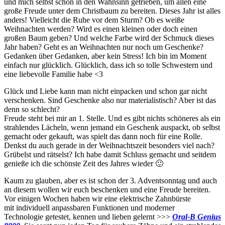
und mich selbst schon in den Wahnsinn getrieben, um allen eine
große Freude unter dem Christbaum zu bereiten. Dieses Jahr ist alles
anders! Vielleicht die Ruhe vor dem Sturm? Ob es weiße
Weihnachten werden? Wird es einen kleinen oder doch einen
großen Baum geben? Und welche Farbe wird der Schmuck dieses
Jahr haben? Geht es an Weihnachten nur noch um Geschenke?
Gedanken über Gedanken, aber kein Stress! Ich bin im Moment
einfach nur glücklich. Glücklich, dass ich so tolle Schwestern und
eine liebevolle Familie habe <3
Glück und Liebe kann man nicht einpacken und schon gar nicht
verschenken. Sind Geschenke also nur materialistisch? Aber ist das
denn so schlecht?
Freude steht bei mir an 1. Stelle. Und es gibt nichts schöneres als ein
strahlendes Lächeln, wenn jemand ein Geschenk auspackt, ob selbst
gemacht oder gekauft, was spielt das dann noch für eine Rolle.
Denkst du auch gerade in der Weihnachtszeit besonders viel nach?
Grübelst und rätselst? Ich habe damit Schluss gemacht und seitdem
genieße ich die schönste Zeit des Jahres wieder 🙂
Kaum zu glauben, aber es ist schon der 3. Adventsonntag und auch
an diesem wollen wir euch beschenken und eine Freude bereiten.
Vor einigen Wochen haben wir eine elektrische Zahnbürste
mit individuell anpassbaren Funktionen und moderner
Technologie
getestet, kennen und lieben gelernt >>>
Oral-B Genius