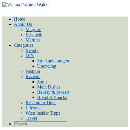
Home
About Us
Marjorie
Elisabeth
Martina
Categories
Beauty
DIY
Strickanleitungen
Upcycling
Fashion
Rezepte
Soup
Main Dishes
Bakery & Sweets
Bread & Snacks
Restaurant Tipps
Lifestyle
Wien Insider Tipps
Travel