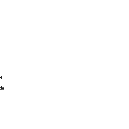
el
 da