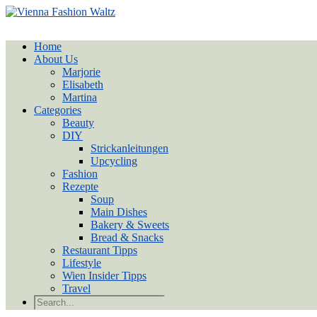
Home
About Us
Marjorie
Elisabeth
Martina
Categories
Beauty
DIY
Strickanleitungen
Upcycling
Fashion
Rezepte
Soup
Main Dishes
Bakery & Sweets
Bread & Snacks
Restaurant Tipps
Lifestyle
Wien Insider Tipps
Travel