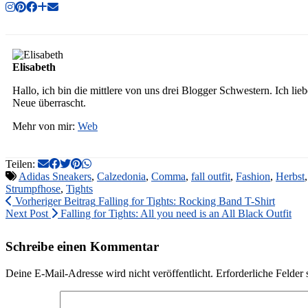
Elisabeth
Hallo, ich bin die mittlere von uns drei Blogger Schwestern. Ich li
Neue überrascht.
Mehr von mir:
Web
Teilen:
Adidas Sneakers
,
Calzedonia
,
Comma
,
fall outfit
,
Fashion
,
Herbst
Strumpfhose
,
Tights
Vorheriger Beitrag
Falling for Tights: Rocking Band T-Shirt
Next Post
Falling for Tights: All you need is an All Black Outfit
Schreibe einen Kommentar
Deine E-Mail-Adresse wird nicht veröffentlicht.
Erforderliche Felder 