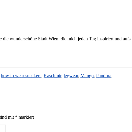
ebe die wunderschöne Stadt Wien, die mich jeden Tag inspiriert und aufs
,
how to wear sneakers
,
Kaschmir
,
legwear
,
Mango
,
Pandora
,
sind mit
*
markiert