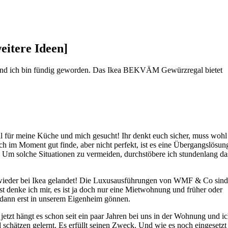
itere Ideen]
und ich bin fündig geworden. Das Ikea BEKVÄM Gewürzregal bietet
für meine Küche und mich gesucht! Ihr denkt euch sicher, muss wohl
ch im Moment gut finde, aber nicht perfekt, ist es eine Übergangslösun
d. Um solche Situationen zu vermeiden, durchstöbere ich stundenlang da
t wieder bei Ikea gelandet! Die Luxusausführungen von WMF & Co sind
t denke ich mir, es ist ja doch nur eine Mietwohnung und früher oder
r dann erst in unserem Eigenheim gönnen.
tzt hängt es schon seit ein paar Jahren bei uns in der Wohnung und i
 schätzen gelernt. Es erfüllt seinen Zweck. Und wie es noch eingesetzt