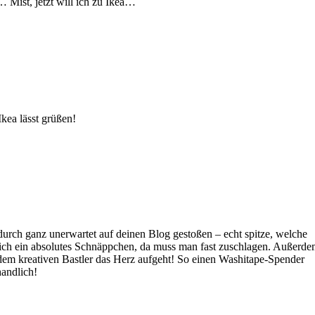
 Mist, jetzt will ich zu Ikea…
Ikea lässt grüßen!
rch ganz unerwartet auf deinen Blog gestoßen – echt spitze, welche
klich ein absolutes Schnäppchen, da muss man fast zuschlagen. Außerd
jedem kreativen Bastler das Herz aufgeht! So einen Washitape-Spender
handlich!