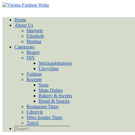
Home
About Us
Marjorie
Elisabeth
Martina
Categories
Beauty
DIY
Strickanleitungen
Upcycling
Fashion
Rezepte
Soup
Main Dishes
Bakery & Sweets
Bread & Snacks
Restaurant Tipps
Lifestyle
Wien Insider Tipps
Travel