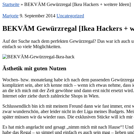
Startseite
»
BEKVÄM Gewürzregal [Ikea Hackers + weitere Ideen]
Marjorie
9. September 2014
Uncategorized
BEKVÄM Gewürzregal [Ikea Hackers + we
Auf der Suche nach dem perfekten Gewürzregal? Das war ich auch 
einfach so viele Möglichkeiten.
Ästhetik mit guten Nutzen
Wochen- bzw. monatelang habe ich nach dem passenden Gewürzregal 
kompliziert sein, aber ich kenne mich – wenn ich etwas nehme, dass i
an die ich mich mit der Zeit gewöhne und dann erst nicht ersetzt wir
Internet oder ziehe durch zahlreiche Shops in Wien.
Schlussendlich bin ich mit meinem Freund dann wie fast immer, ers
zwar wunderschön, aber leider nicht in der Liga meines Budgets. Meis
später müssen wir da wieder raus. Die exklusiven Stücke will ich mi
Es hat mich angelacht und gesagt „nimm mich mit nach Hause“! Und je
habe das Regal – so simpel und einfach es auch sein mag – lieben und