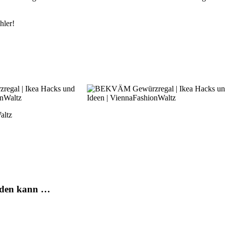
hler!
erden kann …