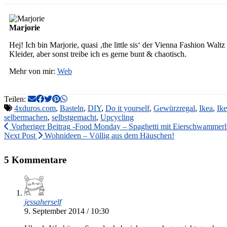
Marjorie
Hej! Ich bin Marjorie, quasi ‚the little sis‘ der Vienna Fashion Wa
Kleider, aber sonst treibe ich es gerne bunt & chaotisch.
Mehr von mir:
Web
Teilen:
4xduros.com
,
Basteln
,
DIY
,
Do it yourself
,
Gewürzregal
,
Ikea
,
Ik
selbermachen
,
selbstgemacht
,
Upcycling
Vorheriger Beitrag
-Food Monday – Spaghetti mit Eierschwammerl
Next Post
Wohnideen – Völlig aus dem Häuschen!
5 Kommentare
jessaherself
9. September 2014 / 10:30