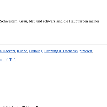
ltz Schwestern. Grau, blau und schwarz sind die Hauptfarben meiner
ea Hackers
,
Küche
,
Ordnung
,
Ordnung & Lifehacks
,
pinterest
,
n und Tofu