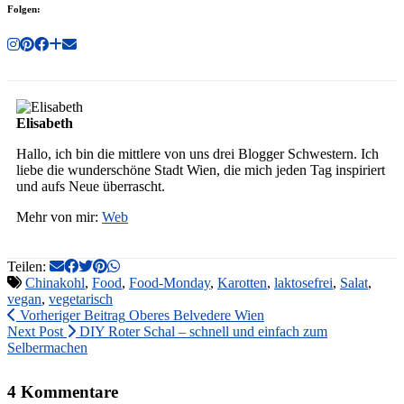
Folgen:
Elisabeth
Hallo, ich bin die mittlere von uns drei Blogger Schwestern. Ich
liebe die wunderschöne Stadt Wien, die mich jeden Tag inspiriert
und aufs Neue überrascht.
Mehr von mir:
Web
Teilen:
Chinakohl
,
Food
,
Food-Monday
,
Karotten
,
laktosefrei
,
Salat
,
vegan
,
vegetarisch
Vorheriger Beitrag
Oberes Belvedere Wien
Next Post
DIY Roter Schal – schnell und einfach zum
Selbermachen
4 Kommentare