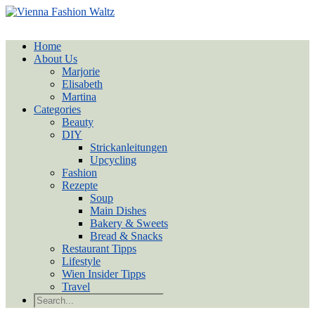
Home
About Us
Marjorie
Elisabeth
Martina
Categories
Beauty
DIY
Strickanleitungen
Upcycling
Fashion
Rezepte
Soup
Main Dishes
Bakery & Sweets
Bread & Snacks
Restaurant Tipps
Lifestyle
Wien Insider Tipps
Travel