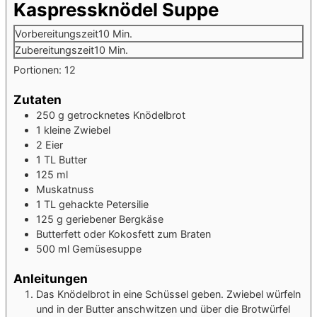
Kaspressknödel Suppe
Vorbereitungszeit
10
Min.
Zubereitungszeit
10
Min.
Portionen:
12
Zutaten
250
g
getrocknetes Knödelbrot
1
kleine Zwiebel
2
Eier
1
TL Butter
125
ml
Muskatnuss
1
TL gehackte Petersilie
125
g
geriebener Bergkäse
Butterfett oder Kokosfett zum Braten
500
ml
Gemüsesuppe
Anleitungen
Das Knödelbrot in eine Schüssel geben. Zwiebel würfeln
und in der Butter anschwitzen und über die Brotwürfel