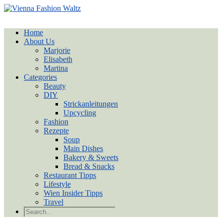
Home
About Us
Marjorie
Elisabeth
Martina
Categories
Beauty
DIY
Strickanleitungen
Upcycling
Fashion
Rezepte
Soup
Main Dishes
Bakery & Sweets
Bread & Snacks
Restaurant Tipps
Lifestyle
Wien Insider Tipps
Travel