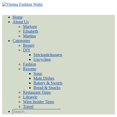
Home
About Us
Marjorie
Elisabeth
Martina
Categories
Beauty
DIY
Strickanleitungen
Upcycling
Fashion
Rezepte
Soup
Main Dishes
Bakery & Sweets
Bread & Snacks
Restaurant Tipps
Lifestyle
Wien Insider Tipps
Travel