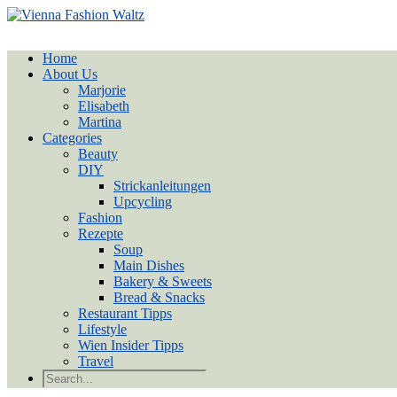
Home
About Us
Marjorie
Elisabeth
Martina
Categories
Beauty
DIY
Strickanleitungen
Upcycling
Fashion
Rezepte
Soup
Main Dishes
Bakery & Sweets
Bread & Snacks
Restaurant Tipps
Lifestyle
Wien Insider Tipps
Travel