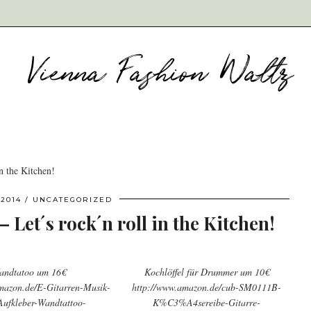
n the Kitchen!
 2014
UNCATEGORIZED
Let´s rock´n roll in the Kitchen!
andtatoo um 16€
Kochlöffel für Drummer um 10€
mazon.de/E-Gitarren-Musik-
http://www.amazon.de/cub-SM0111B-
ufkleber-Wandtattoo-
K%C3%A4sereibe-Gitarre-