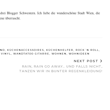
s drei Blogger Schwestern. Ich liebe die wunderschöne Stadt Wien, die
eue überrascht.
AND
,
KÜCHENACCESSOIRES
,
KÜCHENHELFER
,
ROCK´N ROLL
,
,
VINYL
,
WANDTATOO GITARRE
,
WOHNEN
,
WOHNIDEEN
NEXT POST
RAIN, RAIN GO AWAY… UND FALLS NICHT,
TANZEN WIR IN BUNTER REGENKLEIDUNG!