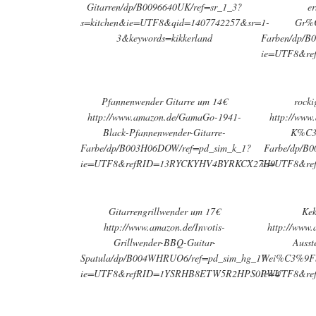
Gitarren/dp/B0096640UK/ref=sr_1_3?
e
s=kitchen&ie=UTF8&qid=1407742257&sr=1-
Gr%
3&keywords=kikkerland
Farben/dp/B
ie=UTF8&r
Pfannenwender Gitarre um 14€
rocki
http://www.amazon.de/GamaGo-1941-
http://www
Black-Pfannenwender-Gitarre-
K%C3%
Farbe/dp/B003H06DOW/ref=pd_sim_k_1?
Farbe/dp/B0
ie=UTF8&refRID=13RYCKYHV4BYRKCX27H9
ie=UTF8&r
Gitarrengrillwender um 17€
Kek
http://www.amazon.de/Invotis-
http://www
Grillwender-BBQ-Guitar-
Ausst
Spatula/dp/B004WHRUO6/ref=pd_sim_hg_1?
Wei%C3%9Fb
ie=UTF8&refRID=1YSRHB8ETW5R2HPS0PW4
ie=UTF8&r