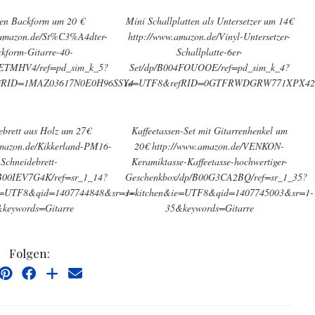
ren Backform um 20 €
Mini Schallplatten als Untersetzer um 14€
.amazon.de/St%C3%A4dter-
http://www.amazon.de/Vinyl-Untersetzer-
kform-Gitarre-40-
Schallplatte-6er-
ETMHV4/ref=pd_sim_k_5?
Set/dp/B004FOUOOE/ref=pd_sim_k_4?
fRID=1MAZ03617N0E0H96SSY4
ie=UTF8&refRID=0GTFRWDGRW771XPX4
ebrett aus Holz um 27€
Kaffeetassen-Set mit Gitarrenhenkel um
amazon.de/Kikkerland-PM16-
20€ http://www.amazon.de/VENKON-
Schneidebrett-
Keramiktasse-Kaffeetasse-hochwertiger-
/B00IEV7G4K/ref=sr_1_14?
Geschenkbox/dp/B00G3CA2BQ/ref=sr_1_35?
e=UTF8&qid=1407744848&sr=1-
s=kitchen&ie=UTF8&qid=1407745003&sr=1-
keywords=Gitarre
35&keywords=Gitarre
Folgen: