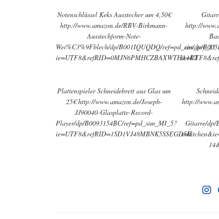
Notenschlüssel Keks Ausstecher um 4,50€
Gitar
http://www.amazon.de/RBV-Birkmann-
http://www
Ausstechform-Note-
Bac
Wei%C3%9Fblech/dp/B001IQUQDQ/ref=pd_sim_toy_2?
cm/dp/B003
ie=UTF8&refRID=0MJN6PMHCZBAXWTHA1RJ
ie=UTF8&re
Plattenspieler Schneidebrett aus Glas um
Schneid
25€ http://www.amazon.de/Joseph-
http://www.
JJ90040-Glasplatte-Record-
Player/dp/B0093154BC/ref=pd_sim_MI_5?
Gitarre/dp
ie=UTF8&refRID=1SD1VJ48MBNK5SSEGD5H
s=kitchen&i
14&