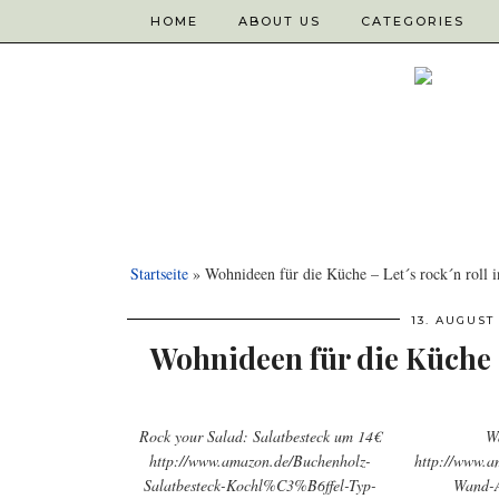
HOME
ABOUT US
CATEGORIES
Startseite
»
Wohnideen für die Küche – Let´s rock´n roll i
13. AUGUST
Wohnideen für die Küche – 
Rock your Salad: Salatbesteck um 14€
W
http://www.amazon.de/Buchenholz-
http://www.a
Salatbesteck-Kochl%C3%B6ffel-Typ-
Wand-A