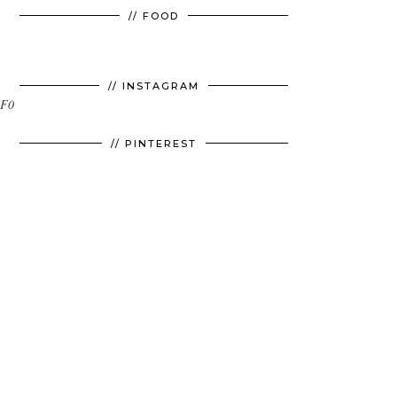
// FOOD
// INSTAGRAM
2F0
// PINTEREST