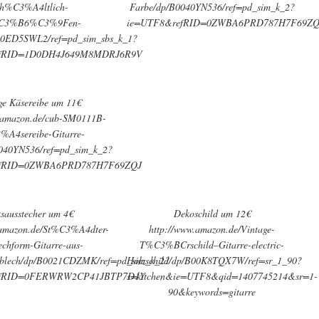
rh%C3%A4ltlich-
Farbe/dp/B0040YN536/ref=pd_sim_k_2?
C3%B6%C3%9Fen-
ie=UTF8&refRID=0ZWBA6PRD787H7F69ZQ
00ED5SWL2/ref=pd_sim_sbs_k_1?
efRID=1D0DH4J649M8MDRJ6R9V
ge Käsereibe um 11€
.amazon.de/cub-SM0111B-
A4sereibe-Gitarre-
040YN536/ref=pd_sim_k_2?
efRID=0ZWBA6PRD787H7F69ZQJ
sausstecher um 4€
Dekoschild um 12€
.amazon.de/St%C3%A4dter-
http://www.amazon.de/Vintage-
echform-Gitarre-aus-
T%C3%BCrschild–Gitarre-electric-
lech/dp/B0021CDZMK/ref=pd_sim_k_2?
Holzschild/dp/B00K8TQX7W/ref=sr_1_90?
efRID=0FERWRW2CP41JBTP7D1Y
s=kitchen&ie=UTF8&qid=1407745214&sr=1-
90&keywords=gitarre