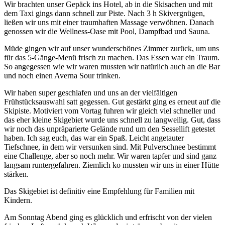
Wir brachten unser Gepäck ins Hotel, ab in die Skisachen und mit
dem Taxi gings dann schnell zur Piste. Nach 3 h Skivergnügen,
ließen wir uns mit einer traumhaften Massage verwöhnen. Danach
genossen wir die Wellness-Oase mit Pool, Dampfbad und Sauna.
Müde gingen wir auf unser wunderschönes Zimmer zurück, um uns
für das 5-Gänge-Menü frisch zu machen. Das Essen war ein Traum.
So angegessen wie wir waren mussten wir natürlich auch an die Bar
und noch einen Averna Sour trinken.
Wir haben super geschlafen und uns an der vielfältigen
Frühstücksauswahl satt gegessen. Gut gestärkt ging es erneut auf die
Skipiste. Motiviert vom Vortag fuhren wir gleich viel schneller und
das eher kleine Skigebiet wurde uns schnell zu langweilig. Gut, dass
wir noch das unpräparierte Gelände rund um den Sessellift getestet
haben. Ich sag euch, das war ein Spaß. Leicht angetauter
Tiefschnee, in dem wir versunken sind. Mit Pulverschnee bestimmt
eine Challenge, aber so noch mehr. Wir waren tapfer und sind ganz
langsam runtergefahren. Ziemlich ko mussten wir uns in einer Hütte
stärken.
Das Skigebiet ist definitiv eine Empfehlung für Familien mit
Kindern.
Am Sonntag Abend ging es glücklich und erfrischt von der vielen