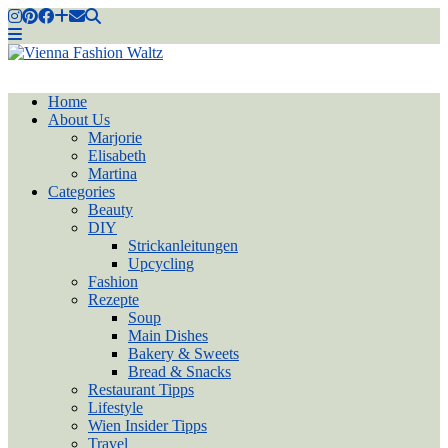
Home
About Us
Marjorie
Elisabeth
Martina
Categories
Beauty
DIY
Strickanleitungen
Upcycling
Fashion
Rezepte
Soup
Main Dishes
Bakery & Sweets
Bread & Snacks
Restaurant Tipps
Lifestyle
Wien Insider Tipps
Travel