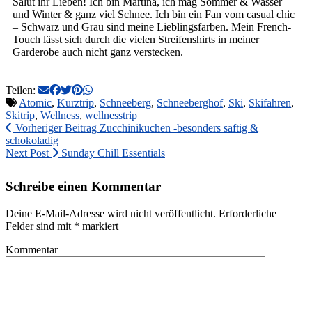
Salut ihr Lieben! Ich bin Martina, ich mag Sommer & Wasser
und Winter & ganz viel Schnee. Ich bin ein Fan vom casual chic
– Schwarz und Grau sind meine Lieblingsfarben. Mein French-
Touch lässt sich durch die vielen Streifenshirts in meiner
Garderobe auch nicht ganz verstecken.
Teilen:
Atomic
,
Kurztrip
,
Schneeberg
,
Schneeberghof
,
Ski
,
Skifahren
,
Skitrip
,
Wellness
,
wellnesstrip
Vorheriger Beitrag
Zucchinikuchen -besonders saftig &
schokoladig
Next Post
Sunday Chill Essentials
Schreibe einen Kommentar
Deine E-Mail-Adresse wird nicht veröffentlicht.
Erforderliche
Felder sind mit
*
markiert
Kommentar