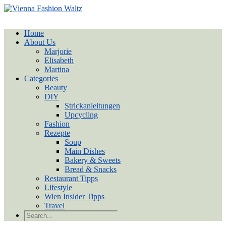
Home
About Us
Marjorie
Elisabeth
Martina
Categories
Beauty
DIY
Strickanleitungen
Upcycling
Fashion
Rezepte
Soup
Main Dishes
Bakery & Sweets
Bread & Snacks
Restaurant Tipps
Lifestyle
Wien Insider Tipps
Travel