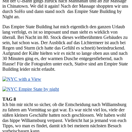
Mit der U-Bahn gings zurück nach Manhattan und ab zur Massage
in Chinatown. We did it again! Nach der Massage shoppten wir uns
durch SoHo und dann stand noch das Empire State Building by
Night an.
Das Empire State Building hat mich eigentlich den ganzen Urlaub
lang verfolgt, es ist so imposant und man sieht es wirklich von
überall. Bei Nacht im 80. Stock dieses weltberühmten Gebäudes zu
sein, hat schon was. Der Ausblick auf das Lichtermeer ist auch bei
Regen und Sturm (ich hatte das Gefühl es schneit) beeindruckend.
Aufgrund der Kälte hielten wir es nicht so lange oben aus und nach
30 Minuten ging es, der warmen Dusche entgegenfiebernd, nach
Hause! Für die Fotografen unter euch, Stative sind am Empire State
Building leider nicht erlaubt.
TAG 8
Ich bin mir nicht so sicher, ob die Entscheidung nach Williamsburg
zu fahren am Vormittag so gut war. Es war nicht viel los, viele der
süßen kleinen Geschäfte hatten noch geschlossen. Wir haben wohl
das hippe Williamsburg verpasst. Vielleicht hat ja jemand von euch
Tipps, wo man es findet, damit ich bei meinem nächsten Besuch
vorbeischauen kann.