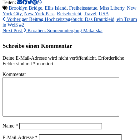
Teilen:
Brooklyn Bridge
,
Ellis Island
,
Freiheitsstatue
,
Miss Liberty
,
New
York City
,
New York Pass
,
Reisebericht
,
Travel
,
USA
Vorheriger Beitrag
Hochzeitstagebuch: Das Brautkleid, ein Traum
in Weiß #2
Next Post
Kroatien: Sonnenuntergang Makarska
Schreibe einen Kommentar
Deine E-Mail-Adresse wird nicht veröffentlicht.
Erforderliche
Felder sind mit
*
markiert
Kommentar
Name
*
E-Mail-Adresse
*