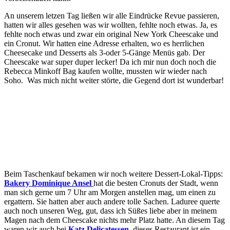
An unserem letzen Tag ließen wir alle Eindrücke Revue passieren,
hatten wir alles gesehen was wir wollten, fehlte noch etwas. Ja, es
fehlte noch etwas und zwar ein original New York Cheescake und
ein Cronut. Wir hatten eine Adresse erhalten, wo es herrlichen
Cheesecake und Desserts als 3-oder 5-Gänge Menüs gab. Der
Cheescake war super duper lecker! Da ich mir nun doch noch die
Rebecca Minkoff Bag kaufen wollte, mussten wir wieder nach
Soho. Was mich nicht weiter störte, die Gegend dort ist wunderbar!
Beim Taschenkauf bekamen wir noch weitere Dessert-Lokal-Tipps:
Bakery Dominique Ansel
hat die besten Cronuts der Stadt, wenn
man sich gerne um 7 Uhr am Morgen anstellen mag, um einen zu
ergattern. Sie hatten aber auch andere tolle Sachen. Laduree querte
auch noch unseren Weg, gut, dass ich Süßes liebe aber in meinem
Magen nach dem Cheescake nichts mehr Platz hatte. An diesem Tag
waren wir auch bei
Katz Delicatessen
, dieses Restaurant ist ein