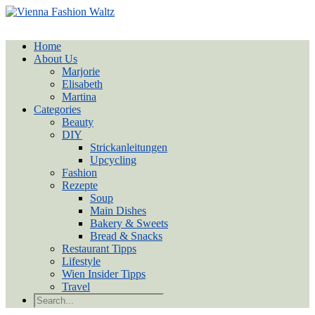
Home
About Us
Marjorie
Elisabeth
Martina
Categories
Beauty
DIY
Strickanleitungen
Upcycling
Fashion
Rezepte
Soup
Main Dishes
Bakery & Sweets
Bread & Snacks
Restaurant Tipps
Lifestyle
Wien Insider Tipps
Travel