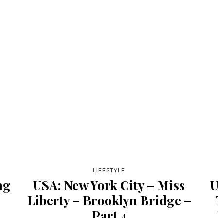
LIFESTYLE
ng
USA: New York City – Miss
U
Liberty – Brooklyn Bridge –
Part 4