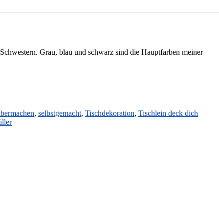
ltz Schwestern. Grau, blau und schwarz sind die Hauptfarben meiner
lbermachen
,
selbstgemacht
,
Tischdekoration
,
Tischlein deck dich
ller