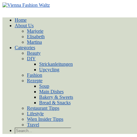
Home
About Us
Marjorie
Elisabeth
Martina
Categories
Beauty
DIY
Strickanleitungen
Upcycling
Fashion
Rezepte
Soup
Main Dishes
Bakery & Sweets
Bread & Snacks
Restaurant Tipps
Lifestyle
Wien Insider Tipps
Travel