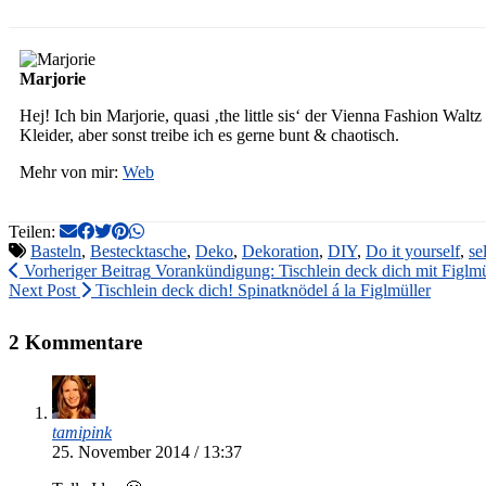
Marjorie
Hej! Ich bin Marjorie, quasi ‚the little sis‘ der Vienna Fashion Wa
Kleider, aber sonst treibe ich es gerne bunt & chaotisch.
Mehr von mir:
Web
Teilen:
Basteln
,
Bestecktasche
,
Deko
,
Dekoration
,
DIY
,
Do it yourself
,
se
Vorheriger Beitrag
Vorankündigung: Tischlein deck dich mit Figlmü
Next Post
Tischlein deck dich! Spinatknödel á la Figlmüller
2 Kommentare
tamipink
25. November 2014 / 13:37