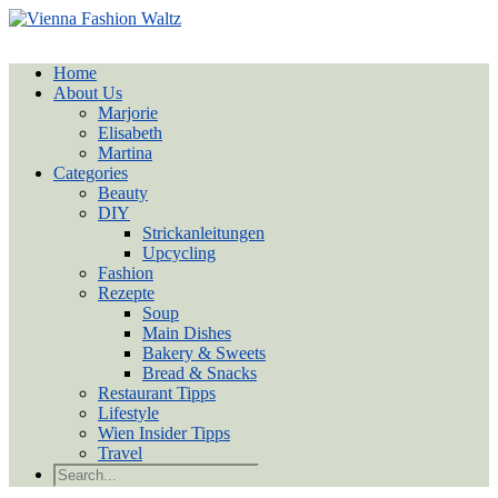
Home
About Us
Marjorie
Elisabeth
Martina
Categories
Beauty
DIY
Strickanleitungen
Upcycling
Fashion
Rezepte
Soup
Main Dishes
Bakery & Sweets
Bread & Snacks
Restaurant Tipps
Lifestyle
Wien Insider Tipps
Travel