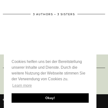
3 AUTHORS – 3 SISTERS
Cookies helfen uns bei der Bereitstellung
unserer Inhalte und Dienste. Durch die
FOLGE UNS
weitere Nutzung der Webseite stimmen Sie
der Verwendung von Cookies zu.
Learn more
Okay!
© 2026
VIENNA FASHION WALTZ
ABOUT US
DATENSCHUTZERKLÄRUNG
IMPRESSUM