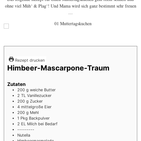
ohne viel Müh‘ & Plag‘! Und Mama wird sich ganz bestimmt sehr freuen
…
Rezept drucken
Himbeer-Mascarpone-Traum
Zutaten
200
g
weiche Butter
2
TL Vanillezucker
200
g
Zucker
4
mittelgroße Eier
200
g
Mehl
1
Pkg Backpulver
2
EL Milch
bei Bedarf
---------
Nutella
Himbeermarmelade