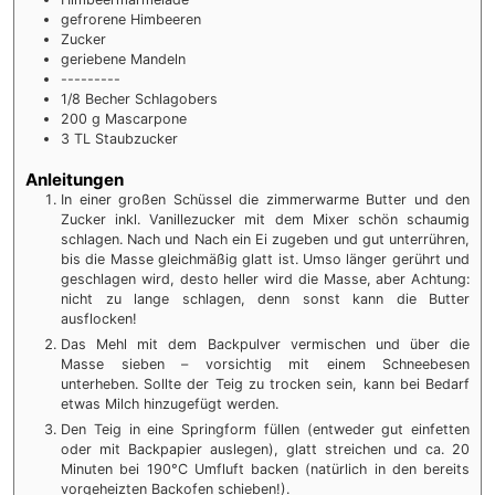
gefrorene Himbeeren
Zucker
geriebene Mandeln
---------
1/8
Becher Schlagobers
200
g
Mascarpone
3
TL Staubzucker
Anleitungen
In einer großen Schüssel die zimmerwarme Butter und den
Zucker inkl. Vanillezucker mit dem Mixer schön schaumig
schlagen. Nach und Nach ein Ei zugeben und gut unterrühren,
bis die Masse gleichmäßig glatt ist. Umso länger gerührt und
geschlagen wird, desto heller wird die Masse, aber Achtung:
nicht zu lange schlagen, denn sonst kann die Butter
ausflocken!
Das Mehl mit dem Backpulver vermischen und über die
Masse sieben – vorsichtig mit einem Schneebesen
unterheben. Sollte der Teig zu trocken sein, kann bei Bedarf
etwas Milch hinzugefügt werden.
Den Teig in eine Springform füllen (entweder gut einfetten
oder mit Backpapier auslegen), glatt streichen und ca. 20
Minuten bei 190°C Umfluft backen (natürlich in den bereits
vorgeheizten Backofen schieben!).