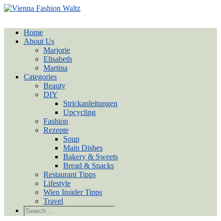
Home
About Us
Marjorie
Elisabeth
Martina
Categories
Beauty
DIY
Strickanleitungen
Upcycling
Fashion
Rezepte
Soup
Main Dishes
Bakery & Sweets
Bread & Snacks
Restaurant Tipps
Lifestyle
Wien Insider Tipps
Travel