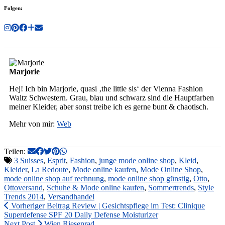
Folgen:
Marjorie
Hej! Ich bin Marjorie, quasi ‚the little sis‘ der Vienna Fashion
Waltz Schwestern. Grau, blau und schwarz sind die Hauptfarben
meiner Kleider, aber sonst treibe ich es gerne bunt & chaotisch.
Mehr von mir:
Web
Teilen:
3 Suisses
,
Esprit
,
Fashion
,
junge mode online shop
,
Kleid
,
Kleider
,
La Redoute
,
Mode online kaufen
,
Mode Online Shop
,
mode online shop auf rechnung
,
mode online shop günstig
,
Otto
,
Ottoversand
,
Schuhe & Mode online kaufen
,
Sommertrends
,
Style
Trends 2014
,
Versandhandel
Vorheriger Beitrag
Review | Gesichtspflege im Test: Clinique
Superdefense SPF 20 Daily Defense Moisturizer
Next Post
Wien Riesenrad