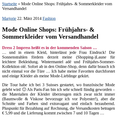
Startseite
»
Mode Online Shops: Frühjahrs- & Sommerkleider vom
Versandhandel
Marjorie
22. März 2014
Fashion
Mode Online Shops: Frühjahrs- &
Sommerkleider vom Versandhandel
Dress 2 Impress heißt es in der kommenden Saison …
… und in einem Kleid, hinterlässt jede Frau Eindruck! Die
Sonnenstrahlen fördern derzeit meine (Shopping-)Laune für
leichtere Bekleidung. Wintermantel adé und Frühjahrs-Sommer-
Kollektion olé. Sofort ab in den Online-Shop, denn dafür brauch ich
nicht einmal vor die Türe … Ich habe meine Favoriten durchforstet
und einige Kleider als meine Mode-Lieblinge gekürt.
Die Tour habe ich bei 3 Suisses gestartet, wo französische Mode
gelebt wird 🙂 Als Paris-Fan bin ich sehr schnell fündig geworden –
die Materialien der Kleider überzeugen mich zwar nicht immer
(Baumwolle & Viskose bevorzuge ich vor Polyester!), aber die
Schnitte und Farben sind extravagant und einfach bezaubernd.
Pluspunkt für Bezahlung auf Rechnung, die Versandkosten betragen
€ 5,99 und die Lieferung kommt zwischen 7 und 10 Tagen …