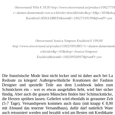
Ottoversand Villa € 39,95 http://www.ottoversand.at/product/1002775
c=damen-damenmode-von-a-z-kleider-druckkleider&cp=6&p=303&sho
Kurzkleid-JEISA-DRESS&itemId=10027339199&fromPl=yes
Ottoversand Jessica Simpson Etuikleid € 199,00
http://www.ottoversand.at/product/10025991885/?c=damen-damenmode
z-kleider&p=43&shop=Jessica-Simpson-
Etuikleid&itemId=10020950097&fromPl=yes
Die französische Mode lässt nicht locker und ist daher auch bei La
Redoute zu kriegen! Außergewöhnliche Kreationen der Fashion
Designer und spezielle Teile aus dem Lookbook laden zum
Schmöckern ein – wer es etwas ausgefallen liebt, wird hier sicher
fündig. Aber auch die grauen Mäuschen finden hier Schmuckstücke,
die Herzen sprühen lassen. Geliefert wird ebenfalls in geraumer Zeit
(5-7 Tage), Versandspesen kommen auch dazu (mit knapp € 8,90
mit Abstand das teuerste Versandhaus), dafür darf natürlich Ware
auch retourniert werden und bezahlt wird am Besten mit Kreditkarte