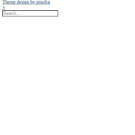
Theme design by
pipdig
×