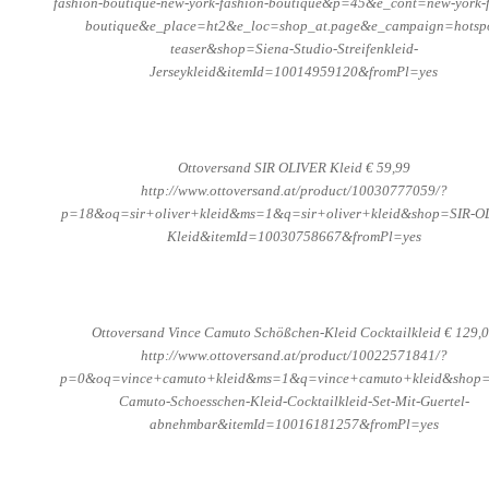
fashion-boutique-new-york-fashion-boutique&p=45&e_cont=new-york-f
boutique&e_place=ht2&e_loc=shop_at.page&e_campaign=hotspo
teaser&shop=Siena-Studio-Streifenkleid-
Jerseykleid&itemId=10014959120&fromPl=yes
Ottoversand SIR OLIVER Kleid € 59,99
http://www.ottoversand.at/product/10030777059/?
p=18&oq=sir+oliver+kleid&ms=1&q=sir+oliver+kleid&shop=SIR-O
Kleid&itemId=10030758667&fromPl=yes
Ottoversand Vince Camuto Schößchen-Kleid Cocktailkleid € 129,
http://www.ottoversand.at/product/10022571841/?
p=0&oq=vince+camuto+kleid&ms=1&q=vince+camuto+kleid&shop=
Camuto-Schoesschen-Kleid-Cocktailkleid-Set-Mit-Guertel-
abnehmbar&itemId=10016181257&fromPl=yes