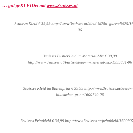
… gut geKLEIDet mit
www.3suisses.at
3suisses Kleid € 39,99 http://www.3suisses.at/kleid-%28o.-guertel%29/
06
3suisses Bustierkleid im Material-Mix € 39,99
http://www.3suisses.at/bustierkleid-im-material-mix/1599831-06
3suisses Kleid im Blütenprint € 39,99 http://www.3suisses.at/kleid-m
bluemchen-print/1600740-06
3suisses Printkleid € 34,99 http://www.3suisses.at/printkleid/160090