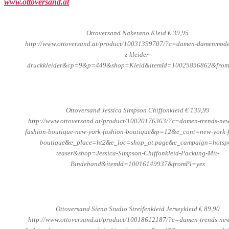
www.ottoversand.at
Ottoversand Naketano Kleid € 39,95
http://www.ottoversand.at/product/10031399707/?c=damen-damenmode
z-kleider-
druckkleider&cp=9&p=449&shop=Kleid&itemId=10025856862&from
Ottoversand Jessica Simpson Chiffonkleid € 139,99
http://www.ottoversand.at/product/10020176363/?c=damen-trends-new
fashion-boutique-new-york-fashion-boutique&p=12&e_cont=new-york-f
boutique&e_place=ht2&e_loc=shop_at.page&e_campaign=hotspo
teaser&shop=Jessica-Simpson-Chiffonkleid-Packung-Mit-
Bindeband&itemId=10016149937&fromPl=yes
Ottoversand Siena Studio Streifenkleid Jerseykleid € 89,90
http://www.ottoversand.at/product/10018612187/?c=damen-trends-new