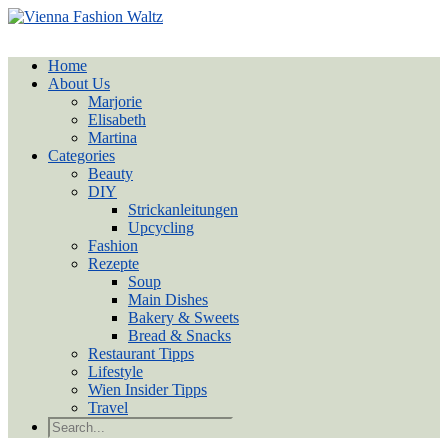
Home
About Us
Marjorie
Elisabeth
Martina
Categories
Beauty
DIY
Strickanleitungen
Upcycling
Fashion
Rezepte
Soup
Main Dishes
Bakery & Sweets
Bread & Snacks
Restaurant Tipps
Lifestyle
Wien Insider Tipps
Travel