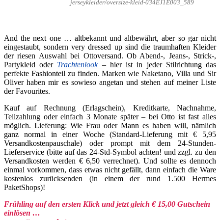
jerseykleider/oversize-kleid-034EJ1E003_589
And the next one … altbekannt und altbewährt, aber so gar nicht
eingestaubt, sondern very dressed up sind die traumhaften Kleider
der riesen Auswahl bei Ottoversand. Ob Abend-, Jeans-, Strick-,
Partykleid oder
Trachtenlook
– hier ist in jeder Stilrichtung das
perfekte Fashionteil zu finden. Marken wie Naketano, Villa und Sir
Oliver haben mir es sowieso angetan und stehen auf meiner Liste
der Favourites.
Kauf auf Rechnung (Erlagschein), Kreditkarte, Nachnahme,
Teilzahlung oder einfach 3 Monate später – bei Otto ist fast alles
möglich. Lieferung: Wie Frau oder Mann es haben will, nämlich
ganz normal in einer Woche (Standard-Lieferung mit € 5,95
Versandkostenpauschale) oder prompt mit dem 24-Stunden-
Lieferservice (bitte auf das 24-Std-Symbol achten! und zzgl. zu den
Versandkosten werden € 6,50 verrechnet). Und sollte es dennoch
einmal vorkommen, dass etwas nicht gefällt, dann einfach die Ware
kostenlos zurücksenden (in einem der rund 1.500 Hermes
PaketShops)!
Frühling auf den ersten Klick und jetzt gleich € 15,00 Gutschein
einlösen …