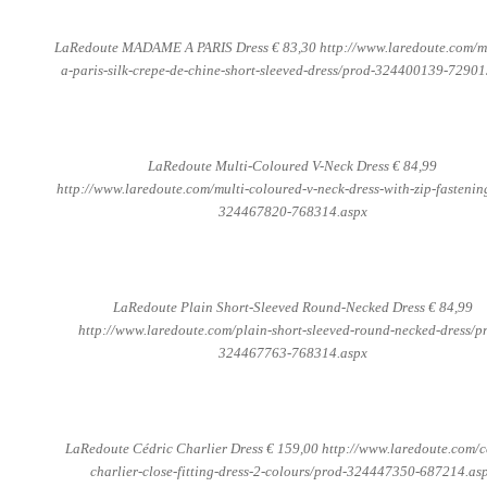
LaRedoute MADAME A PARIS Dress € 83,30 http://www.laredoute.com/
a-paris-silk-crepe-de-chine-short-sleeved-dress/prod-324400139-72901
LaRedoute Multi-Coloured V-Neck Dress € 84,99
http://www.laredoute.com/multi-coloured-v-neck-dress-with-zip-fastenin
324467820-768314.aspx
LaRedoute Plain Short-Sleeved Round-Necked Dress € 84,99
http://www.laredoute.com/plain-short-sleeved-round-necked-dress/p
324467763-768314.aspx
LaRedoute Cédric Charlier Dress € 159,00 http://www.laredoute.com/c
charlier-close-fitting-dress-2-colours/prod-324447350-687214.as