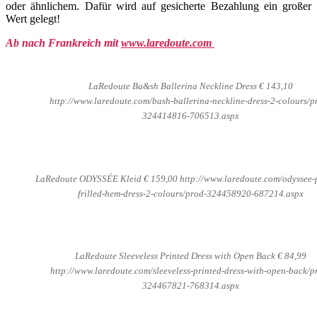
oder ähnlichem. Dafür wird auf gesicherte Bezahlung ein großer
Wert gelegt!
Ab nach Frankreich mit
www.laredoute.com
LaRedoute Ba&sh Ballerina Neckline Dress € 143,10
http://www.laredoute.com/bash-ballerina-neckline-dress-2-colours/p
324414816-706513.aspx
LaRedoute ODYSSÉE Kleid € 159,00 http://www.laredoute.com/odyssee-p
frilled-hem-dress-2-colours/prod-324458920-687214.aspx
LaRedoute Sleeveless Printed Dress with Open Back € 84,99
http://www.laredoute.com/sleeveless-printed-dress-with-open-back/p
324467821-768314.aspx