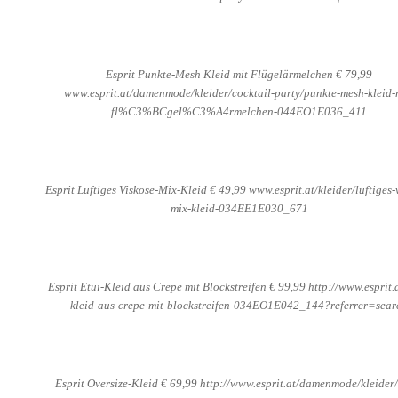
Esprit Punkte-Mesh Kleid mit Flügelärmelchen € 79,99
www.esprit.at/damenmode/kleider/cocktail-party/punkte-mesh-kleid-
fl%C3%BCgel%C3%A4rmelchen-044EO1E036_411
Esprit Luftiges Viskose-Mix-Kleid € 49,99 www.esprit.at/kleider/luftiges-
mix-kleid-034EE1E030_671
Esprit Etui-Kleid aus Crepe mit Blockstreifen € 99,99 http://www.esprit.a
kleid-aus-crepe-mit-blockstreifen-034EO1E042_144?referrer=sear
Esprit Oversize-Kleid € 69,99 http://www.esprit.at/damenmode/kleider/