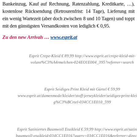
Bankeinzug, Kauf auf Rechnung, Ratenzahlung, Kreditkarte, …),
kostenlose Rücksendung (Retrourenfrist: 14 Tage), Lieferung mit
ein wenig Wartezeit (aber doch zwischen 8 und 10 Tagen) und toppt
mit den günstigsten Versandkosten von lediglich € 0,95.
Zu den new Arrivals …
www.esprit.at
Esprit Crepe-Kleid € 89,99 http://www.esprit.at/crepe-kleid-mit-
volant%C3%A4rmelchen-024EO1E004_395?referrer=search
Esprit Seidiges Print Kleid mit Gürtel € 59,99
www.esprit.at/damenmode/kleider/stoff-jerseykleider/seidiges-print-klei
g%C3%BCrtel-034CC1E010_599
Esprit Satiniertes Baumwoll Etuikleid € 59,99 http://www.esprit.at/satin
baumwoll-etuikleid-034CC1E016?query=034CC1E016&referrer=direct