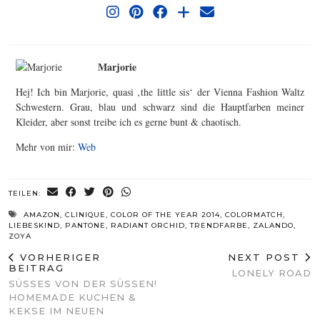
Marjorie
Hej! Ich bin Marjorie, quasi ‚the little sis‘ der Vienna Fashion Waltz
Schwestern. Grau, blau und schwarz sind die Hauptfarben meiner
Kleider, aber sonst treibe ich es gerne bunt & chaotisch.
Mehr von mir:
Web
TEILEN:
AMAZON
,
CLINIQUE
,
COLOR OF THE YEAR 2014
,
COLORMATCH
,
LIEBESKIND
,
PANTONE
,
RADIANT ORCHID
,
TRENDFARBE
,
ZALANDO
,
ZOYA
VORHERIGER
NEXT POST
BEITRAG
LONELY ROAD
SÜSSES VON DER SÜSSEN! HO
MEMADE KUCHEN & KE
KSE IM NEUEN GE