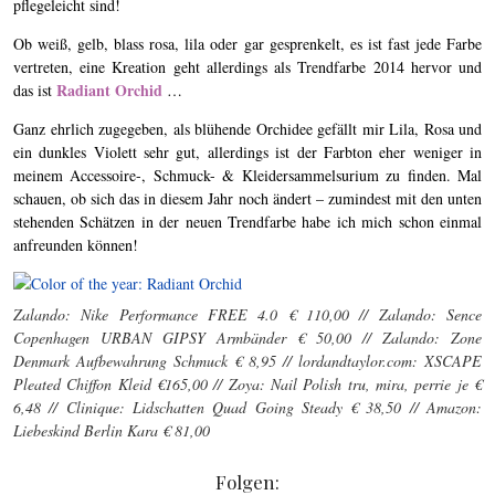
pflegeleicht sind!
Ob weiß, gelb, blass rosa, lila oder gar gesprenkelt, es ist fast jede Farbe
vertreten, eine Kreation geht allerdings als Trendfarbe 2014 hervor und
Radiant Orchid
das ist
…
Ganz ehrlich zugegeben, als blühende Orchidee gefällt mir Lila, Rosa und
ein dunkles Violett sehr gut, allerdings ist der Farbton eher weniger in
meinem Accessoire-, Schmuck- & Kleidersammelsurium zu finden. Mal
schauen, ob sich das in diesem Jahr noch ändert – zumindest mit den unten
stehenden Schätzen in der neuen Trendfarbe habe ich mich schon einmal
anfreunden können!
Zalando: Nike Performance FREE 4.0 € 110,00 // Zalando: Sence
Copenhagen URBAN GIPSY Armbänder € 50,00 // Zalando: Zone
Denmark Aufbewahrung Schmuck € 8,95 // lordandtaylor.com: XSCAPE
Pleated Chiffon Kleid €165,00 // Zoya: Nail Polish tru, mira, perrie je €
6,48 // Clinique: Lidschatten Quad Going Steady € 38,50 // Amazon:
Liebeskind Berlin Kara € 81,00
Folgen: