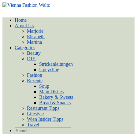
Home
About Us
Marjorie
Elisabeth
Martina
Categories
Beauty
DIY
Strickanleitungen
Upcycling
Fashion
Rezepte
Soup
Main Dishes
Bakery & Sweets
Bread & Snacks
Restaurant Tipps
Lifestyle
Wien Insider Tipps
Travel