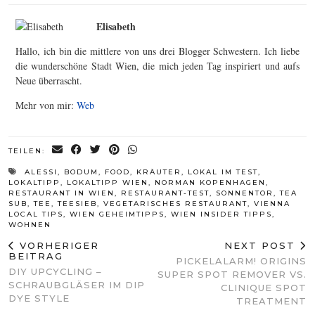
Elisabeth
Hallo, ich bin die mittlere von uns drei Blogger Schwestern. Ich liebe
die wunderschöne Stadt Wien, die mich jeden Tag inspiriert und aufs
Neue überrascht.
Mehr von mir:
Web
TEILEN:
ALESSI
,
BODUM
,
FOOD
,
KRÄUTER
,
LOKAL IM TEST
,
LOKALTIPP
,
LOKALTIPP WIEN
,
NORMAN KOPENHAGEN
,
RESTAURANT IN WIEN
,
RESTAURANT-TEST
,
SONNENTOR
,
TEA
SUB
,
TEE
,
TEESIEB
,
VEGETARISCHES RESTAURANT
,
VIENNA
LOCAL TIPS
,
WIEN GEHEIMTIPPS
,
WIEN INSIDER TIPPS
,
WOHNEN
VORHERIGER
NEXT POST
BEITRAG
PICKELALARM! ORIGINS
DIY UPCYCLING –
SUPER SPOT REMOVER VS.
SCHRAUBGLÄSER IM DIP
CLINIQUE SPOT
DYE STYLE
TREATMENT