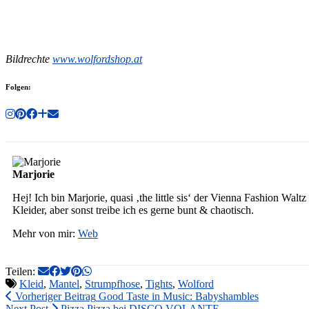
Bildrechte
www.wolfordshop.at
Folgen:
Marjorie
Hej! Ich bin Marjorie, quasi ‚the little sis‘ der Vienna Fashion Wa
Kleider, aber sonst treibe ich es gerne bunt & chaotisch.
Mehr von mir:
Web
Teilen:
Kleid
,
Mantel
,
Strumpfhose
,
Tights
,
Wolford
Vorheriger Beitrag
Good Taste in Music: Babyshambles
Next Post
Pizza Pizza bei DISCO VOLANTE