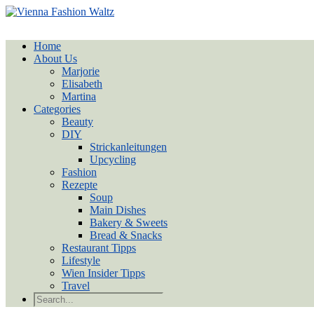
Home
About Us
Marjorie
Elisabeth
Martina
Categories
Beauty
DIY
Strickanleitungen
Upcycling
Fashion
Rezepte
Soup
Main Dishes
Bakery & Sweets
Bread & Snacks
Restaurant Tipps
Lifestyle
Wien Insider Tipps
Travel