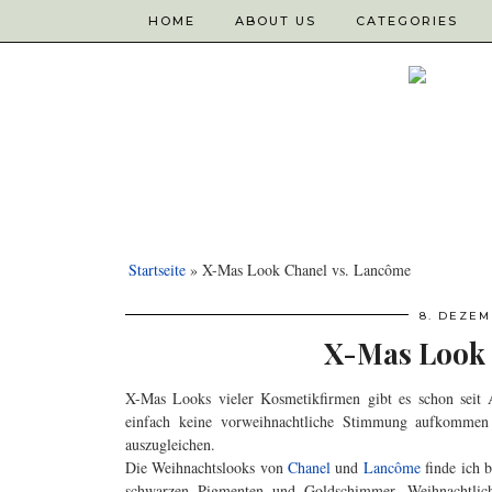
HOME
ABOUT US
CATEGORIES
Startseite
»
X-Mas Look Chanel vs. Lancôme
8. DEZEM
X-Mas Look 
X-Mas Looks vieler Kosmetikfirmen gibt es schon sei
einfach keine vorweihnachtliche Stimmung aufkommen 
auszugleichen.
Die Weihnachtslooks von
Chanel
und
Lancôme
finde ich b
schwarzen Pigmenten und Goldschimmer. Weihnachtlich