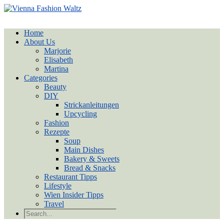
Home
About Us
Marjorie
Elisabeth
Martina
Categories
Beauty
DIY
Strickanleitungen
Upcycling
Fashion
Rezepte
Soup
Main Dishes
Bakery & Sweets
Bread & Snacks
Restaurant Tipps
Lifestyle
Wien Insider Tipps
Travel