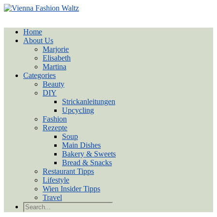
Home
About Us
Marjorie
Elisabeth
Martina
Categories
Beauty
DIY
Strickanleitungen
Upcycling
Fashion
Rezepte
Soup
Main Dishes
Bakery & Sweets
Bread & Snacks
Restaurant Tipps
Lifestyle
Wien Insider Tipps
Travel