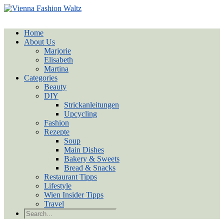
Home
About Us
Marjorie
Elisabeth
Martina
Categories
Beauty
DIY
Strickanleitungen
Upcycling
Fashion
Rezepte
Soup
Main Dishes
Bakery & Sweets
Bread & Snacks
Restaurant Tipps
Lifestyle
Wien Insider Tipps
Travel