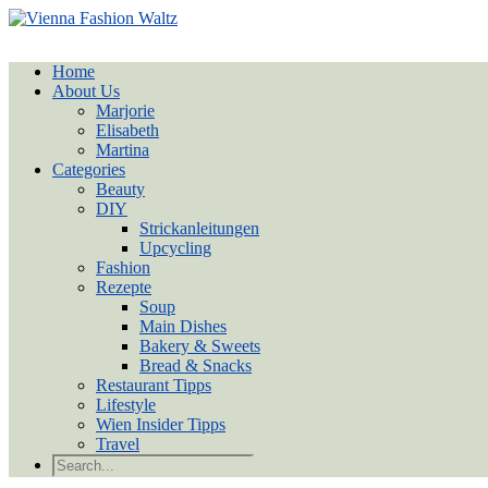
Home
About Us
Marjorie
Elisabeth
Martina
Categories
Beauty
DIY
Strickanleitungen
Upcycling
Fashion
Rezepte
Soup
Main Dishes
Bakery & Sweets
Bread & Snacks
Restaurant Tipps
Lifestyle
Wien Insider Tipps
Travel