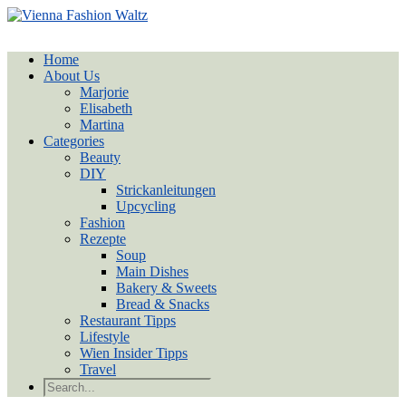
Home
About Us
Marjorie
Elisabeth
Martina
Categories
Beauty
DIY
Strickanleitungen
Upcycling
Fashion
Rezepte
Soup
Main Dishes
Bakery & Sweets
Bread & Snacks
Restaurant Tipps
Lifestyle
Wien Insider Tipps
Travel