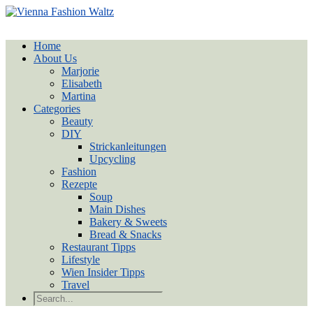
Home
About Us
Marjorie
Elisabeth
Martina
Categories
Beauty
DIY
Strickanleitungen
Upcycling
Fashion
Rezepte
Soup
Main Dishes
Bakery & Sweets
Bread & Snacks
Restaurant Tipps
Lifestyle
Wien Insider Tipps
Travel