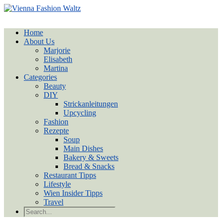
Home
About Us
Marjorie
Elisabeth
Martina
Categories
Beauty
DIY
Strickanleitungen
Upcycling
Fashion
Rezepte
Soup
Main Dishes
Bakery & Sweets
Bread & Snacks
Restaurant Tipps
Lifestyle
Wien Insider Tipps
Travel