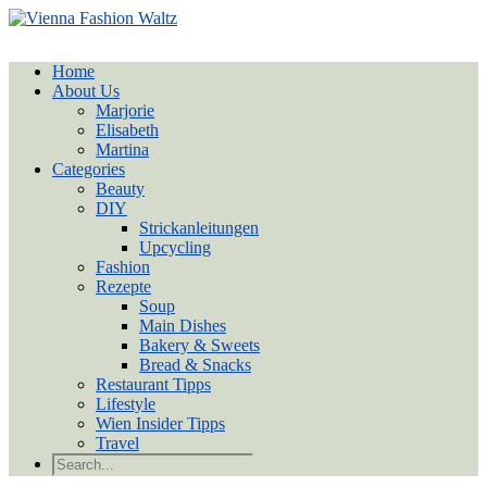
Home
About Us
Marjorie
Elisabeth
Martina
Categories
Beauty
DIY
Strickanleitungen
Upcycling
Fashion
Rezepte
Soup
Main Dishes
Bakery & Sweets
Bread & Snacks
Restaurant Tipps
Lifestyle
Wien Insider Tipps
Travel