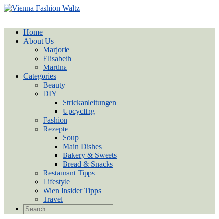
Home
About Us
Marjorie
Elisabeth
Martina
Categories
Beauty
DIY
Strickanleitungen
Upcycling
Fashion
Rezepte
Soup
Main Dishes
Bakery & Sweets
Bread & Snacks
Restaurant Tipps
Lifestyle
Wien Insider Tipps
Travel