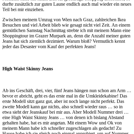
durfte zusätzlich zur guten Laune endlich auch mal wieder ein neues
Teil bei mir einziehen.
Zwischen meinem Umzug von Wien nach Graz, zahlreichen Ikea
Besuchen und viel Arbeit blieb wie gesagt nicht viel Zeit. An einem
gemütlichen Samstag Nachmittag strebte ich mit meinem Mann eine
Shoppingtour im Grazer Murpark an, denn die Anzahl meiner guten
Jeans hat sich ziemlich dezimiert. Warum bloß? Vermutlich kennt
jeder das Desaster vom Kauf der perfekten Jeans!
High Waist Skinny Jeans
Ab ins Geschäft, drei, vier, fünf Jeans hängen nun schon am Arm …
bevor er abricht, geht es das erste mal in die Umkleidekabine! Das
erste Modell sitzt ganz gut, aber ist noch lange nicht perfekt. Das
zweite Modell kann gar nichts, also schnell wieder raus … so in
etwa sieht der Jeanskauf bei mir aus. Aber Modell Nummer drei …
eine High Waist Skinny Jeans … von denen ich bislang Abstand
gehalten habe, hat es mir angetan. Mit einem Wow und Ok von
meinem Mann habe ich schneller zugeschlagen als gedacht! Zu
Hause habe ich sie gleich noch einmal anprobiert, um auf Nummer