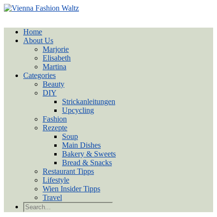
Home
About Us
Marjorie
Elisabeth
Martina
Categories
Beauty
DIY
Strickanleitungen
Upcycling
Fashion
Rezepte
Soup
Main Dishes
Bakery & Sweets
Bread & Snacks
Restaurant Tipps
Lifestyle
Wien Insider Tipps
Travel