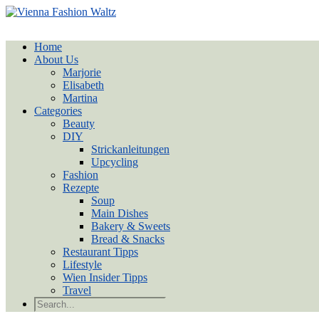
Home
About Us
Marjorie
Elisabeth
Martina
Categories
Beauty
DIY
Strickanleitungen
Upcycling
Fashion
Rezepte
Soup
Main Dishes
Bakery & Sweets
Bread & Snacks
Restaurant Tipps
Lifestyle
Wien Insider Tipps
Travel