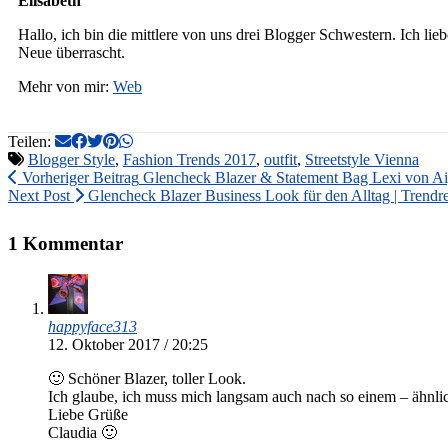
Elisabeth
Hallo, ich bin die mittlere von uns drei Blogger Schwestern. Ich li
Neue überrascht.
Mehr von mir:
Web
Teilen:
Blogger Style
,
Fashion Trends 2017
,
outfit
,
Streetstyle Vienna
Vorheriger Beitrag
Glencheck Blazer & Statement Bag Lexi von Ai
Next Post
Glencheck Blazer Business Look für den Alltag | Trendr
1 Kommentar
happyface313
12. Oktober 2017 / 20:25
🙂 Schöner Blazer, toller Look.
Ich glaube, ich muss mich langsam auch nach so einem – ähnl
Liebe Grüße
Claudia 🙂