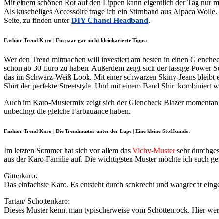
Mit einem schönen Rot auf den Lippen kann eigentlich der Tag nur m
Als kuscheliges Accessoire trage ich ein Stirnband aus Alpaca Wolle. G
Seite, zu finden unter
DIY Chanel Headband
.
Fashion Trend Karo | Ein paar gar nicht kleinkarierte Tipps:
Wer den Trend mitmachen will investiert am besten in einen Glencheck 
schon ab 30 Euro zu haben. Außerdem zeigt sich der lässige Power Sui
das im Schwarz-Weiß Look. Mit einer schwarzen Skiny-Jeans bleibt es
Shirt der perfekte Streetstyle. Und mit einem Band Shirt kombiniert wi
Auch im Karo-Mustermix zeigt sich der Glencheck Blazer momentan ge
unbedingt die gleiche Farbnuance haben.
Fashion Trend Karo | Die Trendmuster unter der Lupe | Eine kleine Stoffkunde:
Im letzten Sommer hat sich vor allem das
Vichy-Muster
sehr durchgese
aus der Karo-Familie auf. Die wichtigsten Muster möchte ich euch ger
Gitterkaro:
Das einfachste Karo. Es entsteht durch senkrecht und waagrecht eing
Tartan/ Schottenkaro:
Dieses Muster kennt man typischerweise vom Schottenrock. Hier wer