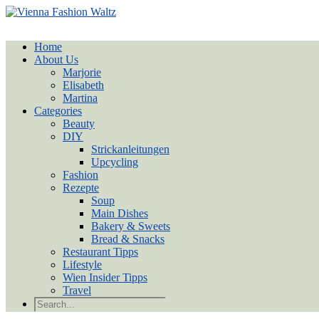
Home
About Us
Marjorie
Elisabeth
Martina
Categories
Beauty
DIY
Strickanleitungen
Upcycling
Fashion
Rezepte
Soup
Main Dishes
Bakery & Sweets
Bread & Snacks
Restaurant Tipps
Lifestyle
Wien Insider Tipps
Travel