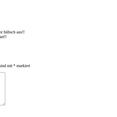
hr hübsch aus!!
rt!!
sind mit
*
markiert