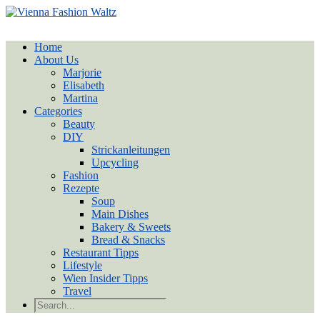
Home
About Us
Marjorie
Elisabeth
Martina
Categories
Beauty
DIY
Strickanleitungen
Upcycling
Fashion
Rezepte
Soup
Main Dishes
Bakery & Sweets
Bread & Snacks
Restaurant Tipps
Lifestyle
Wien Insider Tipps
Travel