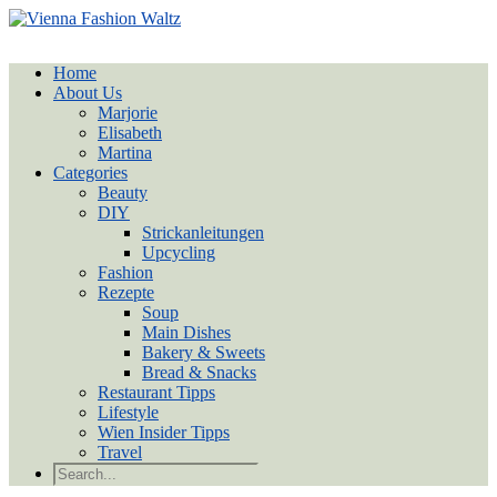
Home
About Us
Marjorie
Elisabeth
Martina
Categories
Beauty
DIY
Strickanleitungen
Upcycling
Fashion
Rezepte
Soup
Main Dishes
Bakery & Sweets
Bread & Snacks
Restaurant Tipps
Lifestyle
Wien Insider Tipps
Travel