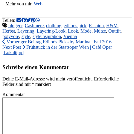
Mehr von mir:
Web
Teilen:
blogger
,
Cashmere
,
clothing
,
editor's pick
,
Fashion
,
H&M
,
Herbst
,
Layering
,
Layering-Look
,
Look
,
Mode
,
Mütze
,
Outtfit
,
polyvore
,
style
,
styleinspiration
,
Vienna
Vorheriger Beitrag
Editor's Picks by Martina | Fall 2016
Next Post
Frühstück in der Staatsoper Wien | Café Oper
[Lokaltipp]
Schreibe einen Kommentar
Deine E-Mail-Adresse wird nicht veröffentlicht.
Erforderliche
Felder sind mit
*
markiert
Kommentar