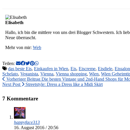
Elisabeth
Hallo, ich bin die mittlere von uns drei Blogger Schwestern. Ich li
Neue überrascht.
Mehr von mir:
Web
Teilen:
das beste Eis
,
Einkaufen in Wien
,
Eis
,
Eiscreme
,
Eisdiele
,
Eissalon
Schelato
,
Veganista
,
Vienna
,
Vienna shopping
,
Wien
,
Wien Geheimti
Vorheriger Beitrag
Die besten Vintage und 2nd-Hand Shops für Mo
Next Post
Streetstyle: Dress a Dress like a Midi Skirt
7 Kommentare
happyface313
16. August 2016 / 20:56