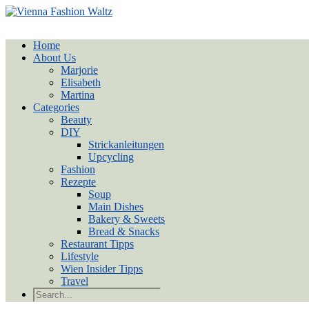
Home
About Us
Marjorie
Elisabeth
Martina
Categories
Beauty
DIY
Strickanleitungen
Upcycling
Fashion
Rezepte
Soup
Main Dishes
Bakery & Sweets
Bread & Snacks
Restaurant Tipps
Lifestyle
Wien Insider Tipps
Travel