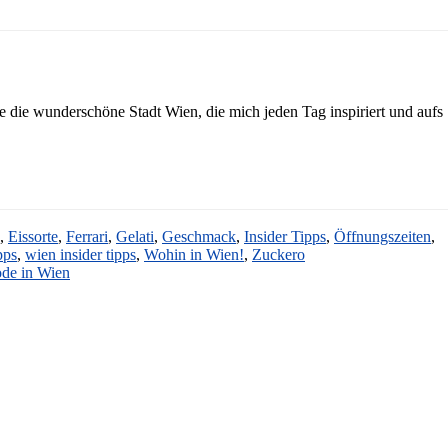
ebe die wunderschöne Stadt Wien, die mich jeden Tag inspiriert und aufs
,
Eissorte
,
Ferrari
,
Gelati
,
Geschmack
,
Insider Tipps
,
Öffnungszeiten
,
pps
,
wien insider tipps
,
Wohin in Wien!
,
Zuckero
de in Wien