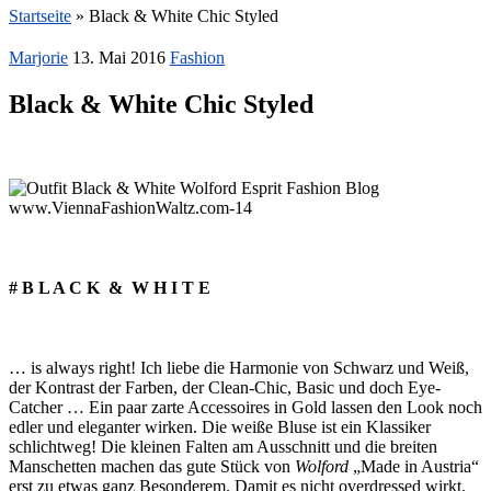
Startseite
»
Black & White Chic Styled
Marjorie
13. Mai 2016
Fashion
Black & White Chic Styled
# B L A C K & W H I T E
… is always right! Ich liebe die Harmonie von Schwarz und Weiß,
der Kontrast der Farben, der Clean-Chic, Basic und doch Eye-
Catcher … Ein paar zarte Accessoires in Gold lassen den Look noch
edler und eleganter wirken. Die weiße Bluse ist ein Klassiker
schlichtweg! Die kleinen Falten am Ausschnitt und die breiten
Manschetten machen das gute Stück von
Wolford
„Made in Austria“
erst zu etwas ganz Besonderem. Damit es nicht overdressed wirkt,