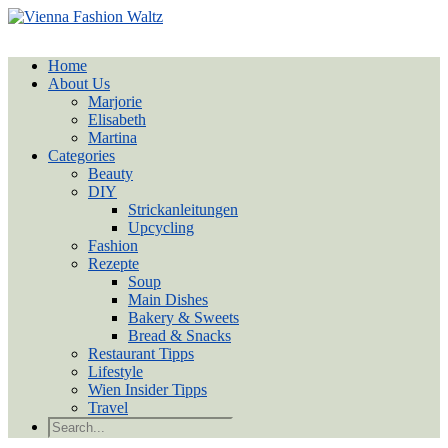
Home
About Us
Marjorie
Elisabeth
Martina
Categories
Beauty
DIY
Strickanleitungen
Upcycling
Fashion
Rezepte
Soup
Main Dishes
Bakery & Sweets
Bread & Snacks
Restaurant Tipps
Lifestyle
Wien Insider Tipps
Travel