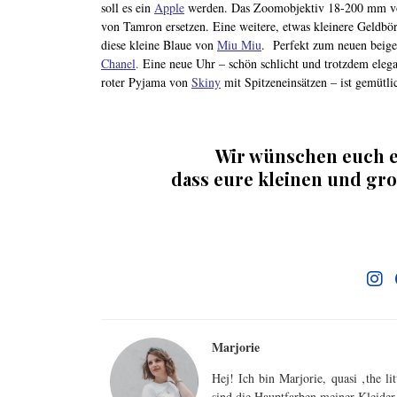
soll es ein
Apple
werden. Das Zoomobjektiv 18-200 mm 
von Tamron ersetzen. Eine weitere, etwas kleinere Geldbö
diese kleine Blaue von
Miu Miu
. Perfekt zum neuen beig
Chanel
.
Eine neue Uhr – schön schlicht und trotzdem eleg
roter Pyjama von
Skiny
mit Spitzeneinsätzen – ist gemütli
Wir wünschen euch e
dass eure kleinen und gr
.
Marjorie
Hej! Ich bin Marjorie, quasi ‚the l
sind die Hauptfarben meiner Kleider,