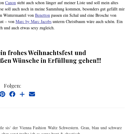
von
Canon
steht auch schon länger auf meiner Liste und soll mein altes
rse soll auch noch in meine Sammlung kommen, besonders gut gefällt mir
en Wintermantel von
Benetton
passen ein Schal und eine Brosche von
ant – von
Marc by Marc Jacobs
unterm Christbaum wäre auch schön. Ein
ch und auch etwas sexy zugleich.
.
in frohes Weihnachtsfest und
oßen Wünsche in Erfüllung gehen!!!
Folgen:
ittle sis‘ der Vienna Fashion Waltz Schwestern. Grau, blau und schwarz
 aber sonst treibe ich es gerne bunt & chaotisch.