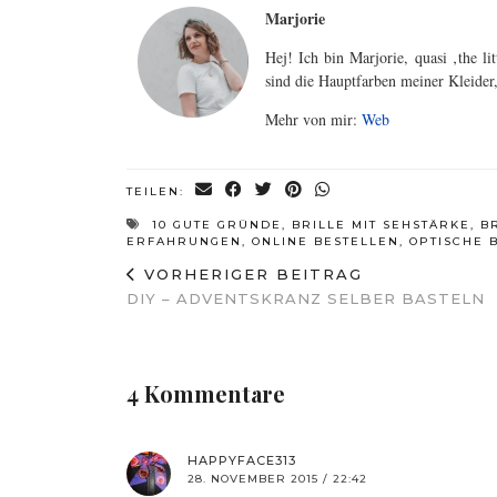
Marjorie
Hej! Ich bin Marjorie, quasi ‚the l
sind die Hauptfarben meiner Kleider,
Mehr von mir:
Web
TEILEN:
10 GUTE GRÜNDE
,
BRILLE MIT SEHSTÄRKE
,
B
ERFAHRUNGEN
,
ONLINE BESTELLEN
,
OPTISCHE 
VORHERIGER BEITRAG
DIY – ADVENTSKRANZ SELBER BASTELN
4 Kommentare
HAPPYFACE313
28. NOVEMBER 2015 / 22:42