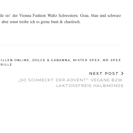
ittle sis‘ der Vienna Fashion Waltz Schwestern. Grau, blau und schwarz
 aber sonst treibe ich es gerne bunt & chaotisch.
RILLEN ONLINE
,
DOLCE & GABANNA
,
MISTER SPEX
,
MR SPEX
BRILLE
NEXT POST
„SO SCHMECKT DER ADVENT“: VEGANE BZW.
LAKTOSEFREIE HALBMONDE