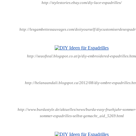
http://stylestories.ebay.com/diy-lace-espadrilles/
http://lesgambettessauvages.com/doityourself/diycustomiserdesespadri
http://seaofteal.blogspot.co.at/p/diy-embroidered-espadrilles.htm
http://helanaandali.blogspot.ca/2012/08/diy-ombre-espadrilles.ht
http://www.burdastyle.de/aktuelles/news/burda-easy-fruehjahr-sommer
sommer-espadrilles-selbst-gemacht_aid_5269.html