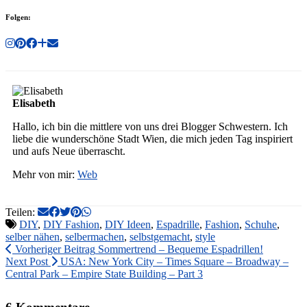
Folgen:
Elisabeth
Hallo, ich bin die mittlere von uns drei Blogger Schwestern. Ich
liebe die wunderschöne Stadt Wien, die mich jeden Tag inspiriert
und aufs Neue überrascht.
Mehr von mir:
Web
Teilen:
DIY
,
DIY Fashion
,
DIY Ideen
,
Espadrille
,
Fashion
,
Schuhe
,
selber nähen
,
selbermachen
,
selbstgemacht
,
style
Vorheriger Beitrag
Sommertrend – Bequeme Espadrillen!
Next Post
USA: New York City – Times Square – Broadway –
Central Park – Empire State Building – Part 3