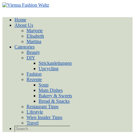
Home
About Us
Marjorie
Elisabeth
Martina
Categories
Beauty
DIY
Strickanleitungen
Upcycling
Fashion
Rezepte
Soup
Main Dishes
Bakery & Sweets
Bread & Snacks
Restaurant Tipps
Lifestyle
Wien Insider Tipps
Travel