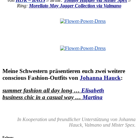
von
HIJK – BAGS
// Brille:
Tommy Hilfiger via Mister Spex
//
Ring:
Morellato May Jagger Collection via Valmano
Meine Schwestern präsentieren euch zwei weitere
conscious Fashion-Outfits von
Johanna Hauck
:
summer fashion all day long …
Elisabeth
business chic in a casual way …
Martina
—
In Kooperation und freundlicher Unterstützung von Johanna
Hauck, Valmano und Mister Spex.
Folgen: