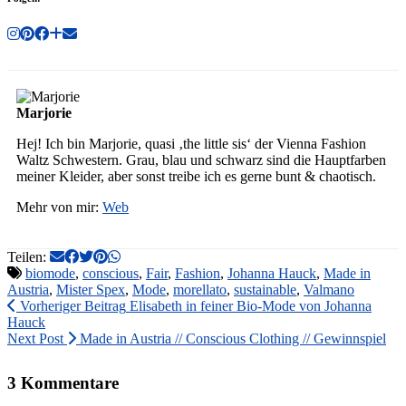
Marjorie
Hej! Ich bin Marjorie, quasi ‚the little sis‘ der Vienna Fashion
Waltz Schwestern. Grau, blau und schwarz sind die Hauptfarben
meiner Kleider, aber sonst treibe ich es gerne bunt & chaotisch.
Mehr von mir:
Web
Teilen:
biomode
,
conscious
,
Fair
,
Fashion
,
Johanna Hauck
,
Made in
Austria
,
Mister Spex
,
Mode
,
morellato
,
sustainable
,
Valmano
Vorheriger Beitrag
Elisabeth in feiner Bio-Mode von Johanna
Hauck
Next Post
Made in Austria // Conscious Clothing // Gewinnspiel
3 Kommentare