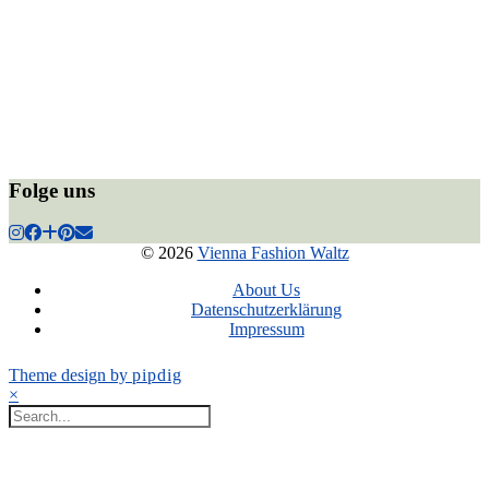
Folge uns
© 2026
Vienna Fashion Waltz
About Us
Datenschutzerklärung
Impressum
Theme design by
pipdig
×