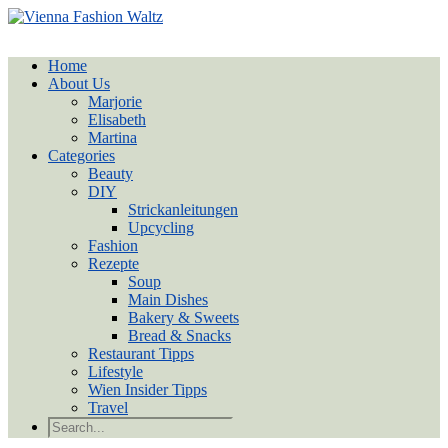
Home
About Us
Marjorie
Elisabeth
Martina
Categories
Beauty
DIY
Strickanleitungen
Upcycling
Fashion
Rezepte
Soup
Main Dishes
Bakery & Sweets
Bread & Snacks
Restaurant Tipps
Lifestyle
Wien Insider Tipps
Travel