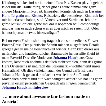
Kleidungsstücke sind rar in meinem Ikea Pax-Kasten (davon gehört
leider nur die Hälfte mir!), daher gibt es heute einmal eine ganz
andere Marjorie im Portrait. Eingraben könnte ich mich in
Lasagne
,
Kartoffelgratin
und
Risotto
. Reiseziele, die besonderen Eindruck bei
mir hinterlassen haben, sind Vancouver und Sardinien. Ich höre
gerne Musik, drücke gerne mal das Knöpfchen bei Fotoshootings
und das war es auch schon was es über mich zu sagen gibt! Oder
hat noch jemand etwas hinzuzufügen?
Bei unserem Fashionshooting trage ich ein sommerliches Flower-
Power-Dress. Der puristische Schnitt mit den ausgefeilten Details
spiegelt genau meine Persönlichkeit wieder. Ganz klar, dieses aus
natürlicher und hautfreundlicher Baumwolle hergestellte Kleid ist
mein Favorit! Dass die Mode von
Johanna Hauck
aus Graz
kommt, lässt mich nochmals deutlich mehr strahlen, denn das grüne
Herz Österreichs ist natürlich die Steiermark – wohlbemerkt unser
Heimatland! Ob dies vielleicht auch der Grund dafür ist, dass
Johanna Hauck genau darauf achtet wo sie ihre Stoffe und
Materialien bezieht und auf Nachhaltigkeit achtet? Sie hat uns ganz
privat in einem persönlichen Gespräch alle Fragen beantwortet:
Johanna Hauck im Interview
… more about awesome fair fashion made in
Austria!