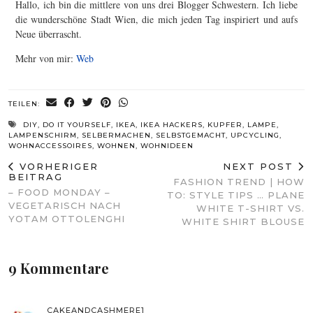
Hallo, ich bin die mittlere von uns drei Blogger Schwestern. Ich liebe
die wunderschöne Stadt Wien, die mich jeden Tag inspiriert und aufs
Neue überrascht.
Mehr von mir:
Web
TEILEN:
DIY
,
DO IT YOURSELF
,
IKEA
,
IKEA HACKERS
,
KUPFER
,
LAMPE
,
LAMPENSCHIRM
,
SELBERMACHEN
,
SELBSTGEMACHT
,
UPCYCLING
,
WOHNACCESSOIRES
,
WOHNEN
,
WOHNIDEEN
VORHERIGER
NEXT POST
BEITRAG
FASHION TREND | HOW
– FOOD MONDAY –
TO: STYLE TIPS … PLANE
VEGETARISCH NACH
WHITE T-SHIRT VS.
YOTAM OTTOLENGHI
WHITE SHIRT BLOUSE
9 Kommentare
CAKEANDCASHMERE1