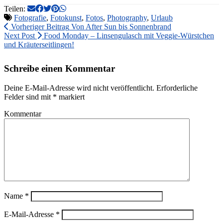
Teilen:
Fotografie
,
Fotokunst
,
Fotos
,
Photography
,
Urlaub
Vorheriger Beitrag
Von After Sun bis Sonnenbrand
Next Post
Food Monday – Linsengulasch mit Veggie-Würstchen
und Kräuterseitlingen!
Schreibe einen Kommentar
Deine E-Mail-Adresse wird nicht veröffentlicht.
Erforderliche
Felder sind mit
*
markiert
Kommentar
Name
*
E-Mail-Adresse
*