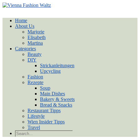
Home
About Us
Marjorie
Elisabeth
Martina
Categories
Beauty
DIY
Strickanleitungen
Upcycling
Fashion
Rezepte
Soup
Main Dishes
Bakery & Sweets
Bread & Snacks
Restaurant Tipps
Lifestyle
Wien Insider Tipps
Travel