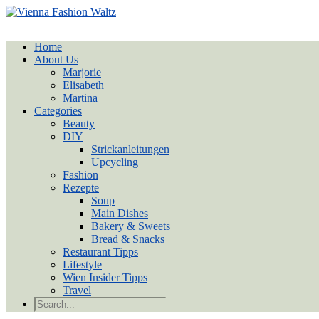
Home
About Us
Marjorie
Elisabeth
Martina
Categories
Beauty
DIY
Strickanleitungen
Upcycling
Fashion
Rezepte
Soup
Main Dishes
Bakery & Sweets
Bread & Snacks
Restaurant Tipps
Lifestyle
Wien Insider Tipps
Travel