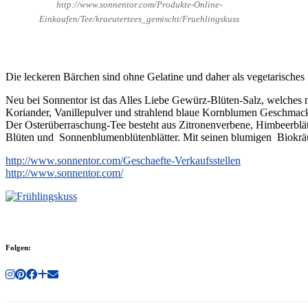
http://www.sonnentor.com/Produkte-Online-
Einkaufen/Tee/kraeutertees_gemischt/Fruehlingskuss
Die leckeren Bärchen sind ohne Gelatine und daher als vegetarische
Neu bei Sonnentor ist das Alles Liebe Gewürz-Blüten-Salz, welches m
Koriander, Vanillepulver und strahlend blaue Kornblumen Geschmack 
Der Osterüberraschung-Tee besteht aus Zitronenverbene, Himbeerblä
Blüten und Sonnenblumenblütenblätter. Mit seinen blumigen Biokräut
http://www.sonnentor.com/Geschaefte-Verkaufsstellen
http://www.sonnentor.com/
Folgen: