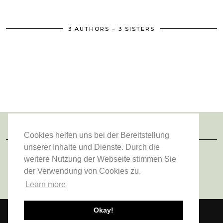
3 AUTHORS – 3 SISTERS
Cookies helfen uns bei der Bereitstellung
FOLGE UNS
unserer Inhalte und Dienste. Durch die
weitere Nutzung der Webseite stimmen Sie
der Verwendung von Cookies zu.
Learn more
Okay!
© 2026
VIENNA FASHION WALTZ
ABOUT US
DATENSCHUTZERKLÄRUNG
IMPRESSUM