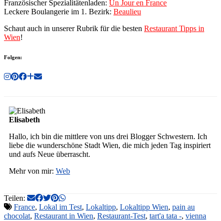
Französischer Spezialitätenladen:
Un Jour en France
Leckere Boulangerie im 1. Bezirk:
Beaulieu
Schaut auch in unserer Rubrik für die besten
Restaurant Tipps in
Wien
!
Folgen:
Elisabeth
Hallo, ich bin die mittlere von uns drei Blogger Schwestern. Ich
liebe die wunderschöne Stadt Wien, die mich jeden Tag inspiriert
und aufs Neue überrascht.
Mehr von mir:
Web
Teilen:
France
,
Lokal im Test
,
Lokaltipp
,
Lokaltipp Wien
,
pain au
chocolat
,
Restaurant in Wien
,
Restaurant-Test
,
tart'a tata -
,
vienna