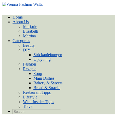
Home
About Us
Marjorie
Elisabeth
Martina
Categories
Beauty
DIY
Strickanleitungen
Upcycling
Fashion
Rezepte
Soup
Main Dishes
Bakery & Sweets
Bread & Snacks
Restaurant Tipps
Lifestyle
Wien Insider Tipps
Travel