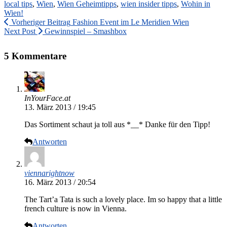
local tips
,
Wien
,
Wien Geheimtipps
,
wien insider tipps
,
Wohin in
Wien!
Vorheriger Beitrag
Fashion Event im Le Meridien Wien
Next Post
Gewinnspiel – Smashbox
5 Kommentare
InYourFace.at
13. März 2013 / 19:45
Das Sortiment schaut ja toll aus *__* Danke für den Tipp!
Antworten
viennarightnow
16. März 2013 / 20:54
The Tart’a Tata is such a lovely place. Im so happy that a little
french culture is now in Vienna.
Antworten